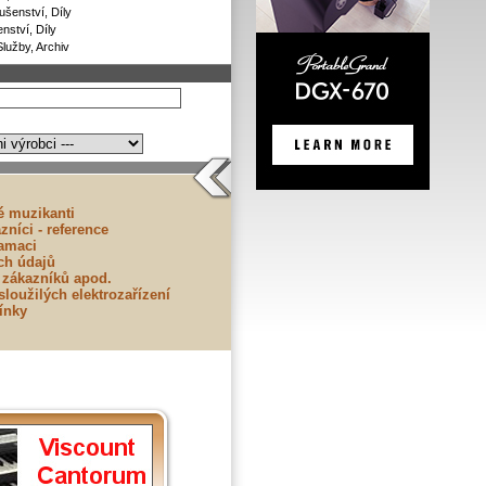
ušenství, Díly
nství, Díly
Služby, Archiv
lé muzikanti
zníci - reference
lamaci
ch údajů
 zákazníků apod.
loužilých elektrozařízení
ínky