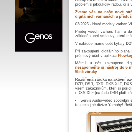
problém s jakoukoliv radou, či s
Zveme vás na naše nové strá
digitálních varhanách a přísluš
03/2025 - Nové modely varhan V
Prodej všech varhan, harf a da
základě kupní smlouvy, která má
V nabídce máme opět kytary
DO
Při zakoupení digitálního pian
prémiový účet v aplikaci
Flowke
Máte-li u nás zakoupeno digi
nezapomeňte si nástroj do 6 m
5leté záruky
Rozšířená záruka na aktivní oz
DZR, DSR, DXR, DXS-XLF, DXS R
všem zákazníkům, kteří si poříd
/ DXS-XLF (na řadu DBR platí zá
Servis Audio-video spotřební 
to zcela jiné divize Yamahy! Ře
REKLAMA: