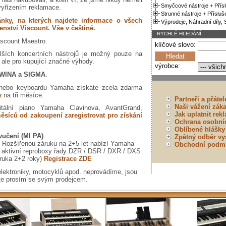
Smyčcové nástroje + Přísl
 vyřízením reklamace.
Strunné nástroje + Přísluše
nky, na kterých najdete informace o všech
Výprodeje, Náhradní díly, 
enství Viscount. Vše v češtině.
RYCHLÉ HLEDÁNÍ:
iscount Maestro.
klíčové slovo:
lších koncertních nástrojů je možný pouze na
 ale pro kupující značné výhody.
výrobce:
WINA a SIGMA
.
a nebo keyboardu Yamaha získáte zcela zdarma
y
na tři měsíce.
Partneři a přáte
Naši vážení záka
tální piano Yamaha Clavinova, AvantGrand,
Jak uplatnit rek
ěsíců od zakoupení zaregistrovat pro získání
Ochrana osobní
Oblíbené hlášky
vučení (MI PA)
Zpětný odběr vys
ozšířenou záruku na 2+5 let nabízí Yamaha
Obchodní podm
í aktivní reproboxy řady DZR / DSR / DXR / DXS
ruka 2+2 roky)
Registrace ZDE
elektroniky, motocyklů apod. neprovádíme, jsou
šte prosím se svým prodejcem.