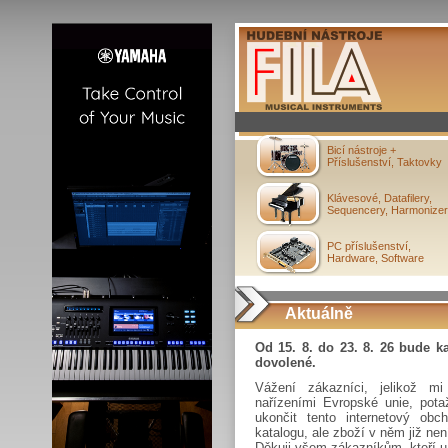
Bicí nástroje +
Příslušenství, Taktovky
Klávesové, Datafilery,
Sequencery, Harmonize
PC příslušenství,
Hardware, Software
Aktuálně
Od 15. 8. do 23. 8. 26 bude 
dovolené.
Vážení zákazníci, jelikož mi
nařízeními Evropské unie, pot
ukončit tento internetový ob
katalogu, ale zboží v něm již ne
Děkuji všem zákazníkům, kteří u 