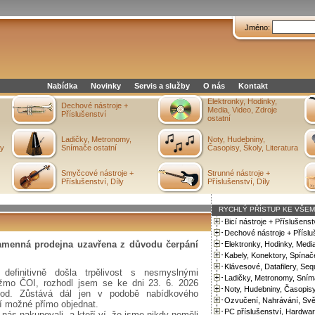
Jméno:
Nabídka
Novinky
Servis a služby
O nás
Kontakt
Elektronky, Hodinky,
Dechové nástroje +
Media, Video, Zdroje
Příslušenství
ostatní
Ladičky, Metronomy,
Noty, Hudebniny,
ry
Snímače ostatní
Časopisy, Školy, Literatura
Smyčcové nástroje +
Strunné nástroje +
Příslušenství, Díly
Příslušenství, Díly
RYCHLÝ PŘÍSTUP KE VŠEM
Bicí nástroje + Příslušens
Dechové nástroje + Příslu
kamenná prodejna uzavřena z důvodu čerpání
Elektronky, Hodinky, Media
Kabely, Konektory, Spínač
Klávesové, Datafilery, Se
 definitivně došla trpělivost s nesmyslnými
Ladičky, Metronomy, Sním
ažmo ČOI, rozhodl jsem se ke dni 23. 6. 2026
Noty, Hudebniny, Časopisy,
chod. Zůstává dál jen v podobě nabídkového
Ozvučení, Nahrávání, Svět
ní možné přímo objednat.
PC příslušenství, Hardwar
nás nakupovali, a kteří ví, že jsme nikdy neměli