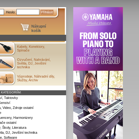
Heslo:
Nákupní
košík
Kabely, Konektory,
Spínače
Ozvučení, Nahrávání,
Světla, DJ, Jevištní
technika
Výprodeje, Náhradní díly,
Služby, Archiv
 KATEGORIÍM:
tví, Taktovky
šenství
, Video, Zdroje ostatní
e
quencery, Harmonizery
ače ostatní
 Školy, Literatura
la, DJ, Jevištní technika
e, Software