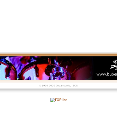
© 1999-2026
Organservis
,
IZON