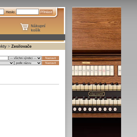
Heslo:
Nákupní
košík
ekty
>
Zesilovače