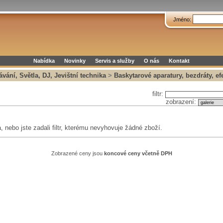
Jméno:
Nabídka
Novinky
Servis a služby
O nás
Kontakt
vání, Světla, DJ, Jevištní technika
>
Baskytarové aparatury, bezdráty, ef
filtr:
zobrazení:
 nebo jste zadali filtr, kterému nevyhovuje žádné zboží.
Zobrazené ceny jsou
koncové ceny včetně DPH