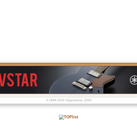
© 1999-2026
Organservis
,
IZON