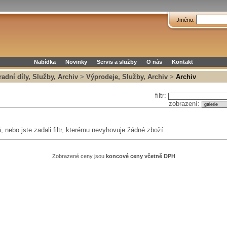
Jméno:
Nabídka
Novinky
Servis a služby
O nás
Kontakt
adní díly, Služby, Archiv
>
Výprodeje, Služby, Archiv
>
Archiv
filtr:
zobrazení:
 nebo jste zadali filtr, kterému nevyhovuje žádné zboží.
Zobrazené ceny jsou
koncové ceny včetně DPH