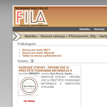
Nabídka
Novinky
Nabídka
>
Strunné nástroje + Příslušenství, Díly
>
Harfy
Podkategorie:
Struny pro harfy SETY
Struny pro harfy střevové
Tašky na struny a příslušenství
Stránky:
1
HARFOVÉ STRUNY - PROSÍM ZDE SI
PŘEČTĚTE PODROBNÉ INFORMACE K
Kat.číslo
BBNINFO
, výrobce
Bow Brand, Aquila.....
HARFOVÝM STRUNÁM.
HARFOVÉ STRUNY - PROSÍM
ZDE SI PŘEČTĚTE PODROBNÉ
INFORMACE K HARFOVÝM
STRUNÁM.
na dotaz