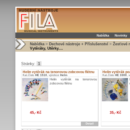
Nabídka
Novinky
Nabídka
>
Dechové nástroje + Příslušenství
>
Žesťové n
Vytěráky, Utěrky....
Stránky:
1
Helin vytěrák na tenorovou zobcovou flétnu
Helin vytěrák p
Kat.číslo
HE 1510
, výrobce
Helin
Kat.číslo
HE 3300
, 
Helin vytěrák na tenorovou
zobcovou flétnu
45,- Kč
35,- Kč
Detail