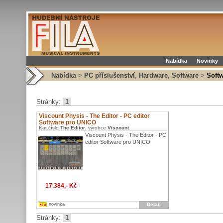
Nabídka
Novinky
Nabídka
>
PC příslušenství, Hardware, Software
>
Softw
Stránky:
1
Viscount Physis - The Editor - PC editor
Software pro UNICO
Kat.číslo
The Editor
, výrobce
Viscount
Viscount Physis - The Editor - PC
editor Software pro UNICO
17.384,- Kč
novinka
Detail
Stránky:
1