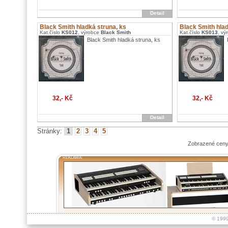
Detail
Black Smith hladká struna, ks
Black Smith hlad
Kat.číslo
KS012
, výrobce
Black Smith
Kat.číslo
KS013
, vý
Black Smith hladká struna, ks
32,- Kč
32,- Kč
Detail
Stránky:
1
2
3
4
5
Zobrazené ceny
REKLAMA:
© 199