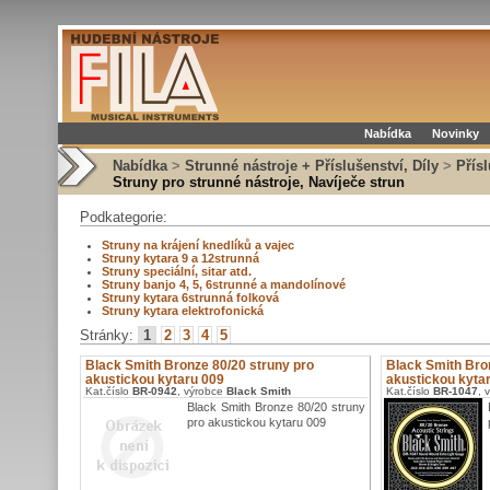
Nabídka
Novinky
Nabídka
>
Strunné nástroje + Příslušenství, Díly
>
Přís
Struny pro strunné nástroje, Navíječe strun
Podkategorie:
Struny na krájení knedlíků a vajec
Struny kytara 9 a 12strunná
Struny speciální, sitar atd.
Struny banjo 4, 5, 6strunné a mandolínové
Struny kytara 6strunná folková
Struny kytara elektrofonická
Stránky:
1
2
3
4
5
Black Smith Bronze 80/20 struny pro
Black Smith Bro
akustickou kytaru 009
akustickou kyta
Kat.číslo
BR-0942
, výrobce
Black Smith
Kat.číslo
BR-1047
, 
Black Smith Bronze 80/20 struny
pro akustickou kytaru 009