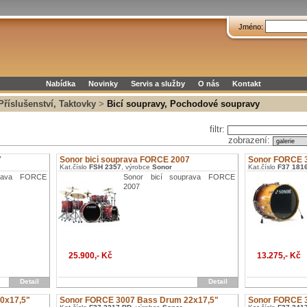
Jméno:
Nabídka
Novinky
Servis a služby
O nás
Kontakt
 Příslušenství, Taktovky
>
Bicí soupravy, Pochodové soupravy
filtr:
zobrazení:
7
Sonor bicí souprava FORCE 2007
Sonor FORCE 
Kat.číslo
FSH 2357
, výrobce
Sonor
Kat.číslo
F37 181
prava FORCE
Sonor bicí souprava FORCE
2007
25.900,- Kč
13.275,- Kč
Detail
Detail
0x17,5"
Sonor FORCE 3007 Bass Drum 22x17,5"
Sonor FORCE 