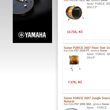
Kat.číslo
F37 2017 BD
, výrobce
Sonor
Sonor FORCE 300
20x17,5"
13.710,- Kč
Sonor FORCE 3007 Floor-Tom 1
Kat.číslo
F37 1414 FT
, výrobce
Sonor
Sonor FORCE 300
14x14"
7.170,- Kč
Sonor FORCE 3007 Jungle Snare
Natural
Kat.číslo
F37 1002 SDJ
, výrobce
Sonor
Sonor FORCE 3