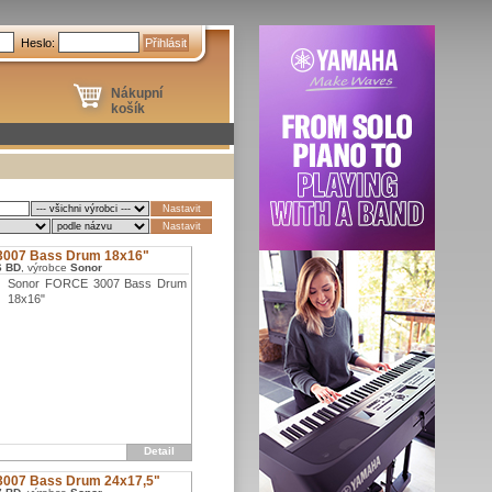
Heslo:
Nákupní
košík
3007 Bass Drum 18x16"
6 BD
, výrobce
Sonor
Sonor FORCE 3007 Bass Drum
18x16"
Detail
3007 Bass Drum 24x17,5"