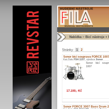
Nabídka
>
Bicí nástroje +
Stránky:
1
2
Sonor bicí souprava FORCE 100
Kat.číslo
FSH 1157
, výrobce
Sonor
Sonor bicí sou
1007
17.100,- Kč
Sonor FORCE 3007 Bass Drum 2