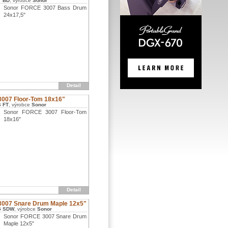
7 BD
, výrobce
Sonor
Sonor FORCE 3007 Bass Drum
24x17,5"
Detail
007 Floor-Tom 18x16"
6 FT
, výrobce
Sonor
Sonor FORCE 3007 Floor-Tom
18x16"
Detail
007 Snare Drum Maple 12x5"
5 SDW
, výrobce
Sonor
Sonor FORCE 3007 Snare Drum
Maple 12x5"