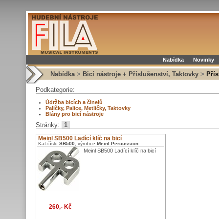
Nabídka
Novinky
Nabídka
>
Bicí nástroje + Příslušenství, Taktovky
>
Přís
Podkategorie:
Údržba bicích a činelů
Paličky, Palice, Metličky, Taktovky
Blány pro bicí nástroje
Stránky:
1
Meinl SB500 Ladící klíč na bicí
Kat.číslo
SB500
, výrobce
Meinl Percussion
Meinl SB500 Ladící klíč na bicí
260,- Kč