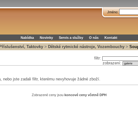
Jméno:
Nabídka
Novinky
Servis a služby
O nás
Kontakt
 Příslušenství, Taktovky
>
Dětské rytmické nástroje, Vozembouchy
>
Soup
filtr:
zobrazení:
 nebo jste zadali filtr, kterému nevyhovuje žádné zboží.
Zobrazené ceny jsou
koncové ceny včetně DPH