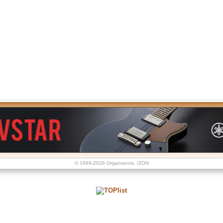
© 1999-2026
Organservis
,
IZON