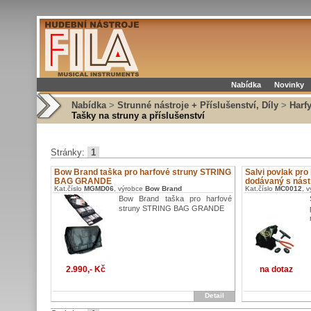
Nabídka
Novinky
Nabídka
>
Strunné nástroje + Příslušenství, Díly
>
Harfy
Tašky na struny a příslušenství
Stránky:
1
Bow Brand taška pro harfové struny STRING
Salvi povlak pro 
BAG GRANDE
dodávaný s nás
Kat.číslo
MGMD06
, výrobce
Bow Brand
Kat.číslo
MC0012
, 
Bow Brand taška pro harfové
struny STRING BAG GRANDE
2.990,- Kč
na dotaz
Detail