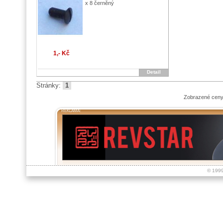
x 8 černěný
1,- Kč
Detail
Stránky:
1
Zobrazené ceny
REKLAMA:
© 199