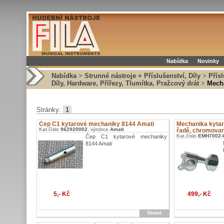
Nabídka
Novinky
Nabídka
>
Strunné nástroje + Příslušenství, Díly
>
Přís
Díly, Hardware, Přířezy, Tlumítka, Pražcový drát
>
Mecha
Stránky:
1
Čep C1 kytarové mechaniky 8144 Amati
Mechanika kytaro
Kat.číslo
962920002
, výrobce
Amati
řadě, chromova
Kat.číslo
EMH7002-
Čep C1 kytarové mechaniky
8144 Amati
5,- Kč
499,- Kč
Detail