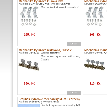
Mechanika kytarová kusová levá
Mechanika kyta
Kat.číslo
SGA400CR L KUS
, výrobce
Samwoo
Kat.číslo
SGA400CR
Mechanika kytarová kusová levá
165,- Kč
165,- Kč
Detail
Mechanika kytarová niklovaná, Classic
Mechanika mand
Kat.číslo
G545210
, výrobce
Noname
Kat.číslo
G545577
,
Mechanika kytarová niklovaná,
Classic
360,- Kč
310,- Kč
Detail
Šroubek kytarové mechaniky M3 x 8 černěný
Kat.číslo
962920004
, výrobce
Amati
Šroubek kytarové mechaniky M3