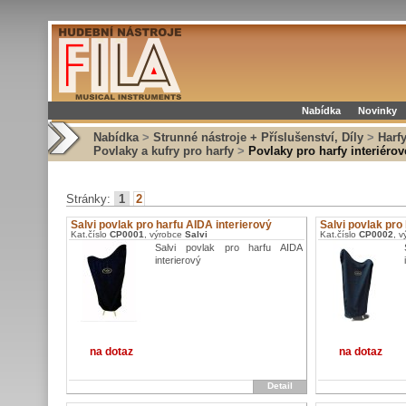
Nabídka
Novinky
Nabídka
>
Strunné nástroje + Příslušenství, Díly
>
Harfy
Povlaky a kufry pro harfy
>
Povlaky pro harfy interiérov
Stránky:
1
2
Salvi povlak pro harfu AIDA interierový
Salvi povlak pro
Kat.číslo
CP0001
, výrobce
Salvi
Kat.číslo
CP0002
, 
Salvi povlak pro harfu AIDA
interierový
na dotaz
na dotaz
Detail