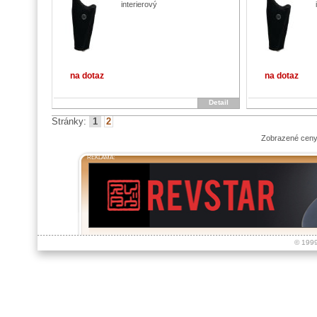
interierový
na dotaz
na dotaz
Detail
Stránky:
1
2
Zobrazené ceny
REKLAMA:
© 199