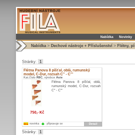
Nabídka
Novinky
Nabídka
>
Dechové nástroje + Příslušenství
>
Flétny, p
Stránky:
1
Flétna Panova 8 píšťal, oblá, rumunský
model, C-Dur, rozsah C'' - C'''
Kat.číslo
R8C
, výrobce
Asie
Flétna Panova 8 píšťal, oblá,
rumunský model, C-Dur, rozsah
C'' - C'''
750,- Kč
novinka
připravuje se
Detail
Stránky:
1