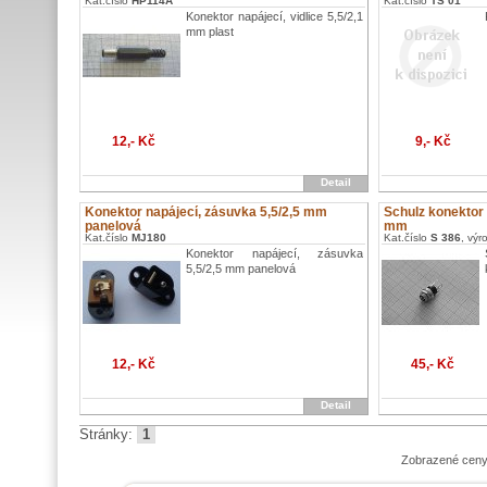
Kat.číslo
HP114A
Kat.číslo
TS 01
Konektor napájecí, vidlice 5,5/2,1
mm plast
12,- Kč
9,- Kč
Detail
Konektor napájecí, zásuvka 5,5/2,5 mm
Schulz konektor
panelová
mm
Kat.číslo
MJ180
Kat.číslo
S 386
, vý
Konektor napájecí, zásuvka
5,5/2,5 mm panelová
12,- Kč
45,- Kč
Detail
Stránky:
1
Zobrazené ceny