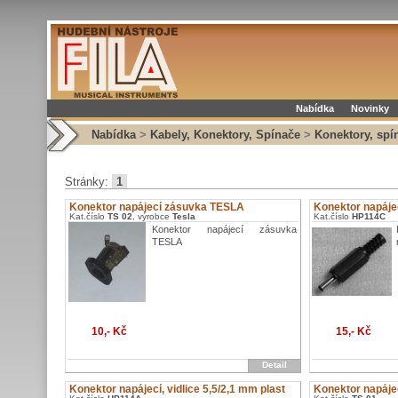
Nabídka
Novinky
Nabídka
>
Kabely, Konektory, Spínače
>
Konektory, spí
Stránky:
1
Konektor napájecí zásuvka TESLA
Konektor napájec
Kat.číslo
TS 02
, výrobce
Tesla
Kat.číslo
HP114C
Konektor napájecí zásuvka
TESLA
10,- Kč
15,- Kč
Detail
Konektor napájecí, vidlice 5,5/2,1 mm plast
Konektor napájec