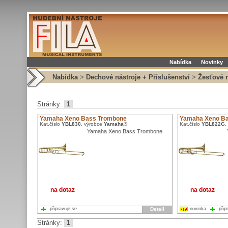
Nabídka
Novinky
Nabídka
>
Dechové nástroje + Příslušenství
>
Žesťové n
Stránky:
1
Yamaha Xeno Bass Trombone
Yamaha Xeno B
Kat.číslo
YBL830
, výrobce
Yamaha®
Kat.číslo
YBL822G
,
Yamaha Xeno Bass Trombone
na dotaz
na dotaz
připravuje se
Detail
novinka
přip
Stránky:
1