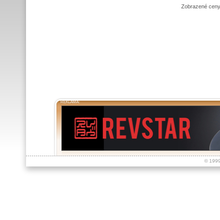
Zobrazené ceny
REKLAMA:
© 199