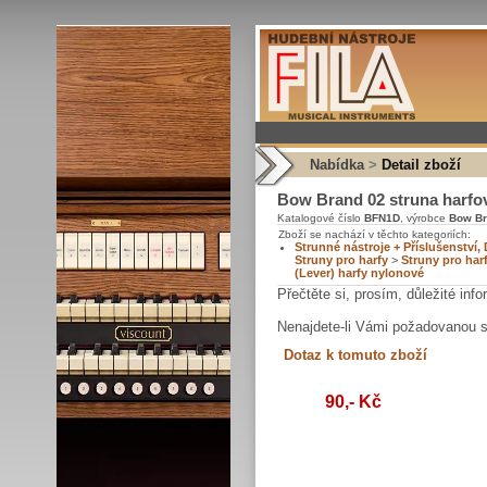
Nabídka
>
Detail zboží
Bow Brand 02 struna harfov
Katalogové číslo
BFN1D
, výrobce
Bow B
Zboží se nachází v těchto kategoriích:
Strunné nástroje + Příslušenství, 
Struny pro harfy
>
Struny pro har
(Lever) harfy nylonové
Přečtěte si, prosím, důležité in
Nenajdete-li Vámi požadovanou 
90,- Kč