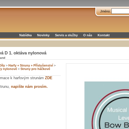
Jméno:
Nabídka
Novinky
Servis a služby
O nás
Kontakt
á D 1. oktáva nylonová
rand
Díly
>
Harfy + Struny + Příslušenství
>
fy nylonové
>
Struny pro háčkové
formace k harfovým strunám
ZDE
strunu,
napište nám prosím.