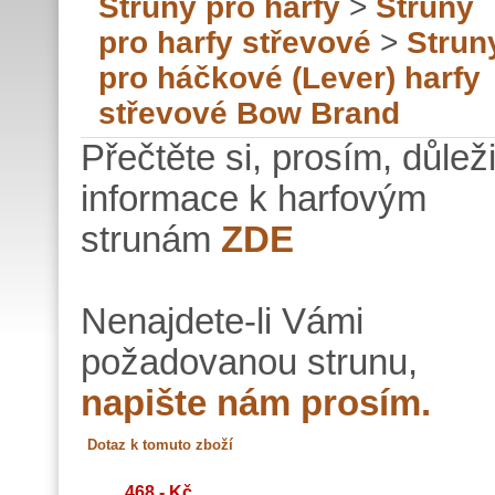
Struny pro harfy
>
Struny
pro harfy střevové
>
Strun
pro háčkové (Lever) harfy
střevové Bow Brand
Přečtěte si, prosím, důlež
informace k harfovým
strunám
ZDE
Nenajdete-li Vámi
požadovanou strunu,
napište nám prosím.
468,- Kč