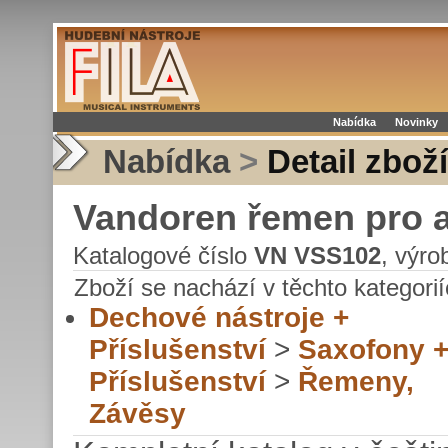
Nabídka
Novinky
Nabídka
>
Detail zboží
Vandoren řemen pro al
Katalogové číslo
VN VSS102
, výr
Zboží se nachází v těchto kategorií
Dechové nástroje +
Příslušenství
>
Saxofony 
Příslušenství
>
Řemeny,
Závěsy