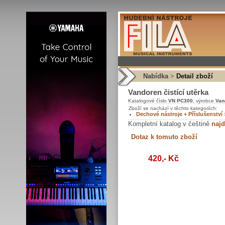
Nabídka
>
Detail zboží
Vandoren čistící utěrka
Katalogové číslo
VN PC300
, výrobce
Van
Zboží se nachází v těchto kategoriích:
Dechové nástroje + Příslušenství
Kompletní katalog v češtině
najd
420,- Kč