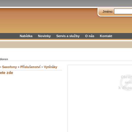
Jméno:
Nabídka
Novinky
Servis a služby
O nás
Kontakt
doren
>
Saxofony + Příslušenství
>
Vytěráky
ete zde