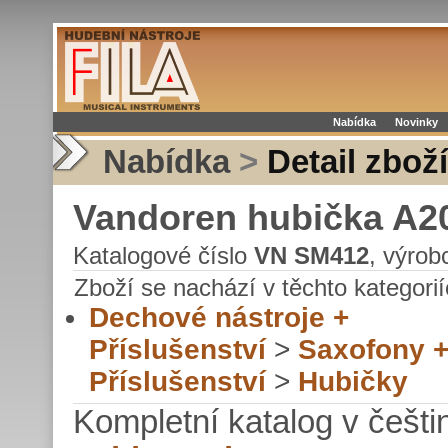
Nabídka
Novinky
Nabídka
>
Detail zboží
Vandoren hubička A20
Katalogové číslo
VN SM412
, výro
Zboží se nachází v těchto kategorií
Dechové nástroje +
Příslušenství
>
Saxofony 
Příslušenství
>
Hubičky
Kompletní katalog v češti