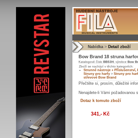
Nabídka
>
Detail zboží
Bow Brand 18 struna harfov
Katalogové číslo
BBS3H
, výrobce
Bow B
Zboží se nachází v těchto kategoriích:
Strunné nástroje + Příslušenství, 
Struny pro harfy
>
Struny pro har
střevové Bow Brand
Přečtěte si, prosím, důležité in
Nenajdete-li Vámi požadovanou 
341,- Kč