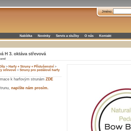
Jméno:
Nabídka
Novinky
Servis a služby
O nás
Kontakt
á H 3. oktáva střevová
rand
Díly
>
Harfy + Struny + Příslušenství
>
fy střevové
>
Struny pro pedálové harfy
formace k harfovým strunám
ZDE
strunu,
napište nám prosím.