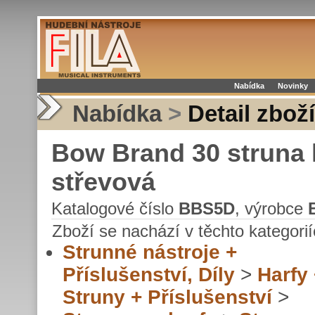
Nabídka
Novinky
Nabídka
>
Detail zboží
Bow Brand 30 struna 
střevová
Katalogové číslo
BBS5D
, výrobce
Zboží se nachází v těchto kategorií
Strunné nástroje +
Příslušenství, Díly
>
Harfy
Struny + Příslušenství
>