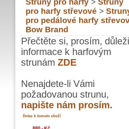
Struny pro harfy
>
Struny
pro harfy střevové
>
Strun
pro pedálové harfy střevo
Bow Brand
Přečtěte si, prosím, důlež
informace k harfovým
strunám
ZDE
Nenajdete-li Vámi
požadovanou strunu,
napište nám prosím.
880,- Kč