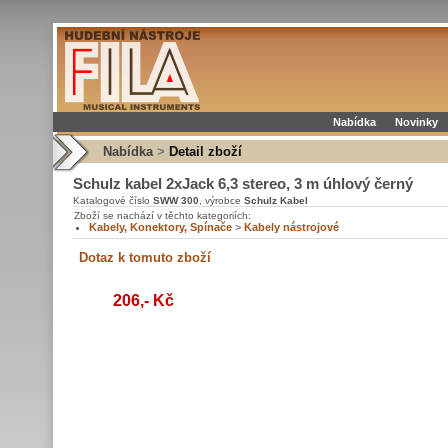
Nabídka
Novinky
Nabídka
>
Detail zboží
Schulz kabel 2xJack 6,3 stereo, 3 m úhlový černý
Katalogové číslo
SWW 300
, výrobce
Schulz Kabel
Zboží se nachází v těchto kategoriích:
Kabely, Konektory, Spínače
>
Kabely nástrojové
206,- Kč