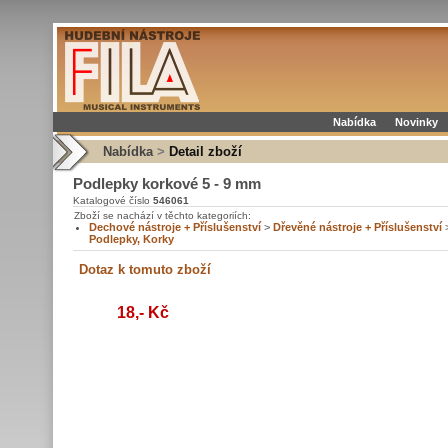
Nabídka
Novinky
Nabídka
>
Detail zboží
Podlepky korkové 5 - 9 mm
Katalogové číslo
546061
Zboží se nachází v těchto kategoriích:
Dechové nástroje + Příslušenství
>
Dřevěné nástroje + Příslušenství
Podlepky, Korky
18,- Kč