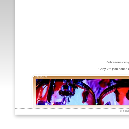
Zobrazené ceny
Ceny v € jsou pouze o
REKLAMA:
© 199