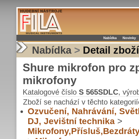
Nabídka
Novinky
Nabídka
>
Detail zboží
Shure mikrofon pro z
mikrofony
Katalogové číslo
S 565SDLC
, výr
Zboží se nachází v těchto kategorií
Ozvučení, Nahrávání, Svět
DJ, Jevištní technika
>
Mikrofony,Přísluš,Bezdrát