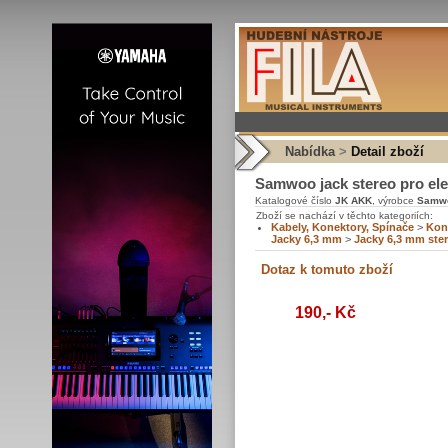
Nabídka
>
Detail zboží
Samwoo jack stereo pro ele
Katalogové číslo
JK AKK
, výrobce
Samw
Zboží se nachází v těchto kategoriích:
Kabely, Konektory, Spínače
>
Kon
Jacky 6,3 mm
>
Jacky 6,3 mm ste
190,- Kč