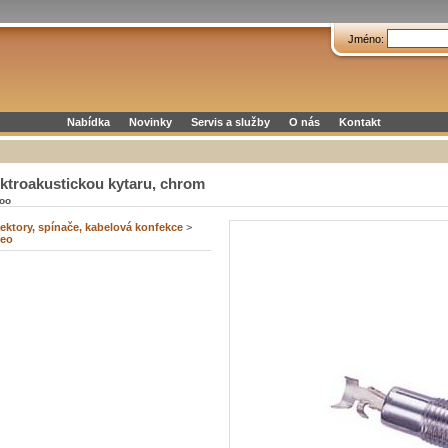
Jméno:
Nabídka
Novinky
Servis a služby
O nás
Kontakt
ktroakustickou kytaru, chrom
oo
ektory, spínače, kabelová konfekce
>
reo