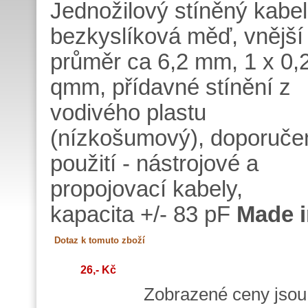
Jednožilový stíněný kabel
bezkyslíková měď, vnější
průměr ca 6,2 mm, 1 x 0,
qmm, přídavné stínění z
vodivého plastu
(nízkošumový), doporuče
použití - nástrojové a
propojovací kabely,
kapacita +/- 83 pF
Made 
26,- Kč
Zobrazené ceny jso