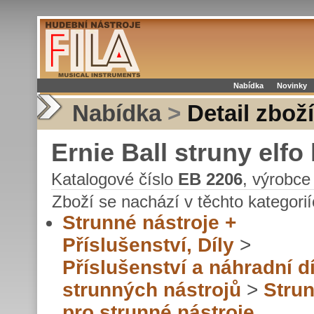
Nabídka
Novinky
Nabídka
>
Detail zboží
Ernie Ball struny elfo 
Katalogové číslo
EB 2206
, výrobc
Zboží se nachází v těchto kategorií
Strunné nástroje +
Příslušenství, Díly
>
Příslušenství a náhradní dí
strunných nástrojů
>
Stru
pro strunné nástroje,