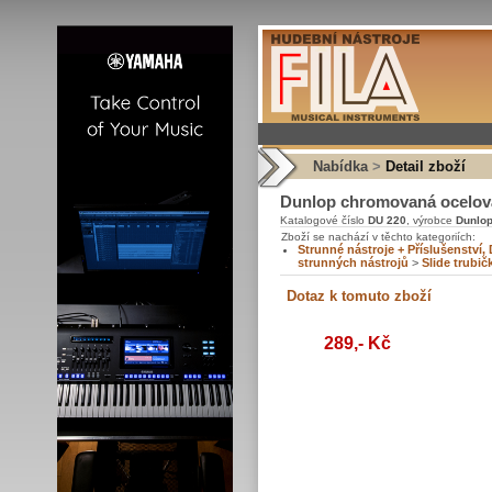
Nabídka
>
Detail zboží
Dunlop chromovaná ocelová S
Katalogové číslo
DU 220
, výrobce
Dunlo
Zboží se nachází v těchto kategoriích:
Strunné nástroje + Příslušenství, 
strunných nástrojů
>
Slide trubič
289,- Kč