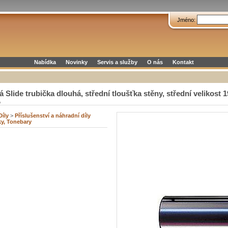
Jméno:
Nabídka
Novinky
Servis a služby
O nás
Kontakt
lide trubička dlouhá, střední tloušťka stěny, střední velikost 
p
Díly
>
Příslušenství a náhradní díly
ky, Tonebary