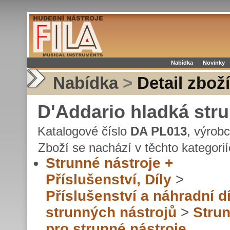
Nabídka
Novinky
Nabídka
>
Detail zboží
D'Addario hladká stru
Katalogové číslo
DA PL013
, výrob
Zboží se nachází v těchto kategorií
Strunné nástroje +
Příslušenství, Díly
>
Příslušenství a náhradní dí
strunných nástrojů
>
Stru
pro strunné nástroje,