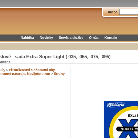
Jméno:
Nabídka
Novinky
Servis a služby
O nás
Kontakt
ové - sada Extra-Super Light (.035, .055, .075, .095)
Addario
Díly
>
Příslušenství a náhradní díly
trunné nástroje, Navíječe strun
>
Struny