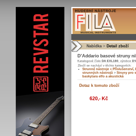
Nabídka
>
Detail zboží
D'Addario basové struny nikl
Katalogové číslo
DA EXL180
, výrobce
D'
Zboží se nachází v těchto kategoriích:
Strunné nástroje + Příslušenství, 
strunných nástrojů
>
Struny pro s
baskytara elfo a akustická
620,- Kč