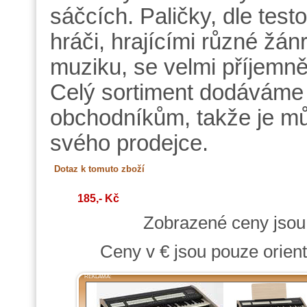
sáčcích. Paličky, dle test
hráči, hrajícími různé žán
muziku, se velmi příjemně
Celý sortiment dodáváme 
obchodníkům, takže je mů
svého prodejce.
185,- Kč
Zobrazené ceny jso
Ceny v € jsou pouze orient
REKLAMA: