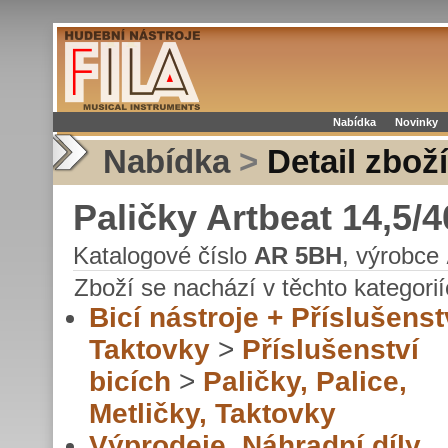
Nabídka
Novinky
Nabídka
>
Detail zboží
Paličky Artbeat 14,5
Katalogové číslo
AR 5BH
, výrobce
Zboží se nachází v těchto kategorií
Bicí nástroje + Příslušenst
Taktovky
>
Příslušenství
bicích
>
Paličky, Palice,
Metličky, Taktovky
Výprodeje, Náhradní díly,