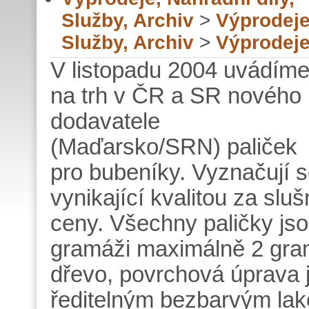
Služby, Archiv
>
Výprodeje
Služby, Archiv
>
Výprodej
V listopadu 2004 uvádím
na trh v ČR a SR nového
dodavatele
(Maďarsko/SRN) paliček
pro bubeníky. Vyznačují 
vynikající kvalitou za slu
ceny. Všechny paličky jso
gramáži maximálně 2 gra
dřevo, povrchová úprava 
ředitelným bezbarvým lak