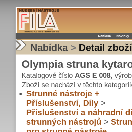
Nabídka
Novinky
Nabídka
>
Detail zboží
Olympia struna kytaro
Katalogové číslo
AGS E 008
, výro
Zboží se nachází v těchto kategorií
Strunné nástroje +
Příslušenství, Díly
>
Příslušenství a náhradní dí
strunných nástrojů
>
Stru
pro strunné nástroje,