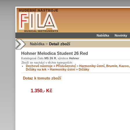
Nabídka
Novinky
Nabídka
>
Detail zboží
Hohner Melodica Student 26 Red
Katalogové číslo
MS 26 R
, výrobce
Hohner
Zboží se nachází v těchto kategoriích:
Dechové nástroje + Příslušenství
>
Harmoniky ústní, Brumle, Kazoo,
Držáky na krk
>
Harmoniky ústní + Držáky
1.350,- Kč