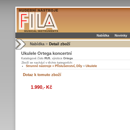
Nabídka
Novinky
Nabídka
>
Detail zboží
Ukulele Ortega koncertní
Katalogové číslo
RU5
, výrobce
Ortega
Zboží se nachází v těchto kategoriích:
Strunné nástroje + Příslušenství, Díly
>
Ukulele
1.990,- Kč