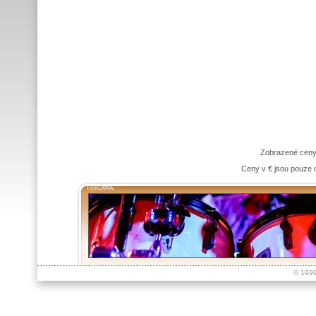
Zobrazené ceny
Ceny v € jsou pouze o
REKLAMA:
© 199