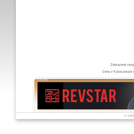
Zobrazené ceny
Ceny v € jsou pouze o
REKLAMA:
© 199