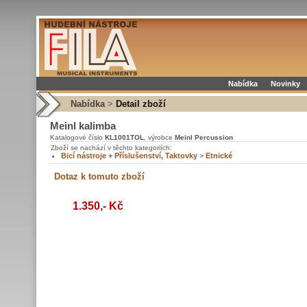
Nabídka
Novinky
Nabídka
>
Detail zboží
Meinl kalimba
Katalogové číslo
KL1001TOL
, výrobce
Meinl Percussion
Zboží se nachází v těchto kategoriích:
Bicí nástroje + Příslušenství, Taktovky
>
Etnické
1.350,- Kč