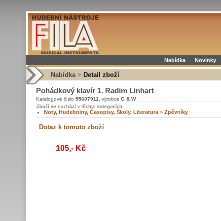
Nabídka
Novinky
Nabídka
>
Detail zboží
Pohádkový klavír 1. Radim Linhart
Katalogové číslo
55607911
, výrobce
G & W
Zboží se nachází v těchto kategoriích:
Noty, Hudebniny, Časopisy, Školy, Literatura
>
Zpěvníky
105,- Kč