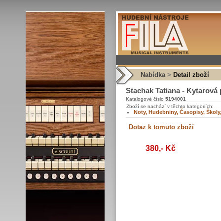
Nabídka
>
Detail zboží
Stachak Tatiana - Kytarová 
Katalogové číslo
5194001
Zboží se nachází v těchto kategoriích:
Noty, Hudebniny, Časopisy, Školy,
380,- Kč