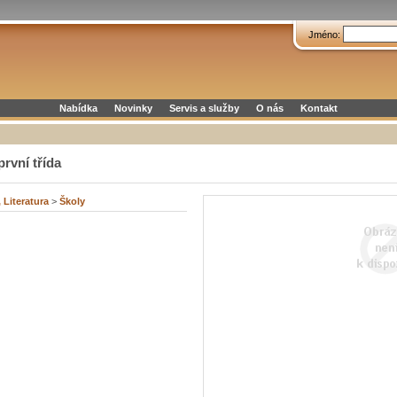
Jméno:
Nabídka
Novinky
Servis a služby
O nás
Kontakt
první třída
 Literatura
>
Školy