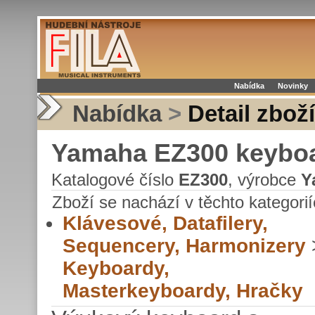
Nabídka
Novinky
Nabídka
>
Detail zboží
Yamaha EZ300 keybo
Katalogové číslo
EZ300
, výrobce
Y
Zboží se nachází v těchto kategorií
Klávesové, Datafilery,
Sequencery, Harmonizery
Keyboardy,
Masterkeyboardy, Hračky