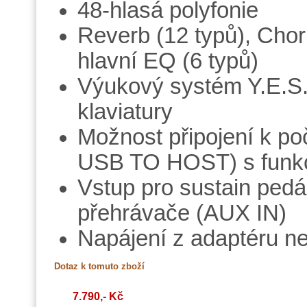
48-hlasá polyfonie
Reverb (12 typů), Chor
hlavní EQ (6 typů)
Výukový systém Y.E.S.
klaviatury
Možnost připojení k po
USB TO HOST) s funkc
Vstup pro sustain pedál
přehrávače (AUX IN)
Napájení z adaptéru neb
7.790,- Kč