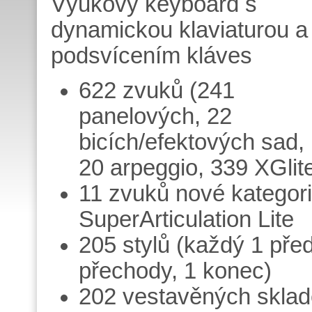
Výukový keyboard s
dynamickou klaviaturou a
podsvícením kláves
622 zvuků (241
panelových, 22
bicích/efektových sad,
20 arpeggio, 339 XGlit
11 zvuků nové kategor
SuperArticulation Lite
205 stylů (každý 1 před
přechody, 1 konec)
202 vestavěných skla