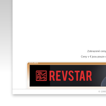
Zobrazené ceny
Ceny v € jsou pouze o
REKLAMA:
© 199