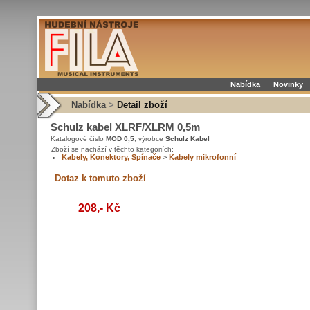
Nabídka
Novinky
Nabídka
>
Detail zboží
Schulz kabel XLRF/XLRM 0,5m
Katalogové číslo
MOD 0,5
, výrobce
Schulz Kabel
Zboží se nachází v těchto kategoriích:
Kabely, Konektory, Spínače
>
Kabely mikrofonní
208,- Kč