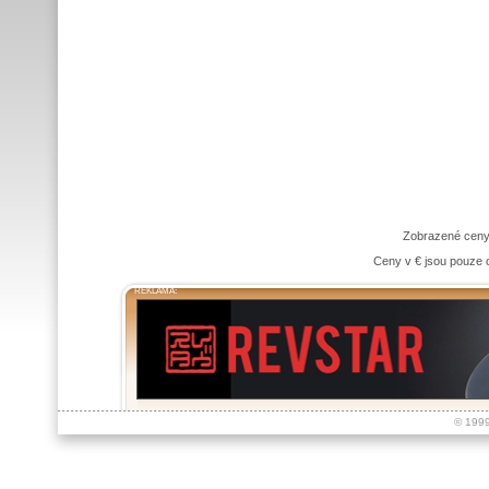
Zobrazené ceny
Ceny v € jsou pouze o
REKLAMA:
© 199