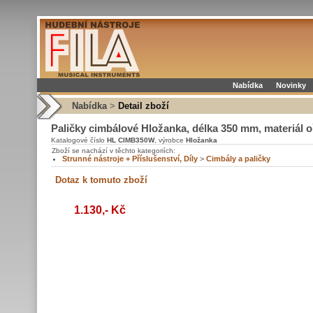
Nabídka
Novinky
Nabídka
>
Detail zboží
Paličky cimbálové Hložanka, délka 350 mm, materiál 
Katalogové číslo
HL CIMB350W
, výrobce
Hložanka
Zboží se nachází v těchto kategoriích:
Strunné nástroje + Příslušenství, Díly
>
Cimbály a paličky
1.130,- Kč