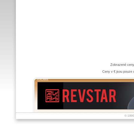
Zobrazené ceny
Ceny v € jsou pouze o
REKLAMA:
© 199