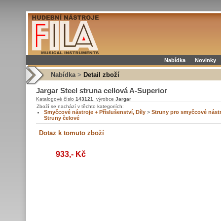
Nabídka
Novinky
Nabídka
>
Detail zboží
Jargar Steel struna cellová A-Superior
Katalogové číslo
143121
, výrobce
Jargar
Zboží se nachází v těchto kategoriích:
Smyčcové nástroje + Příslušenství, Díly
>
Struny pro smyčcové nást
Struny čelové
933,- Kč