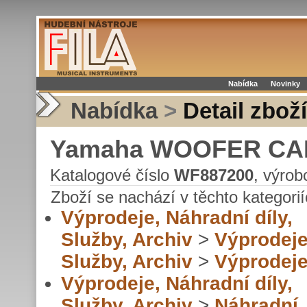
Nabídka
Novinky
Nabídka
>
Detail zboží
Yamaha WOOFER CA
Katalogové číslo
WF887200
, výro
Zboží se nachází v těchto kategorií
Výprodeje, Náhradní díly,
Služby, Archiv
>
Výprodeje
Služby, Archiv
>
Výprodej
Výprodeje, Náhradní díly,
Služby, Archiv
>
Náhradní