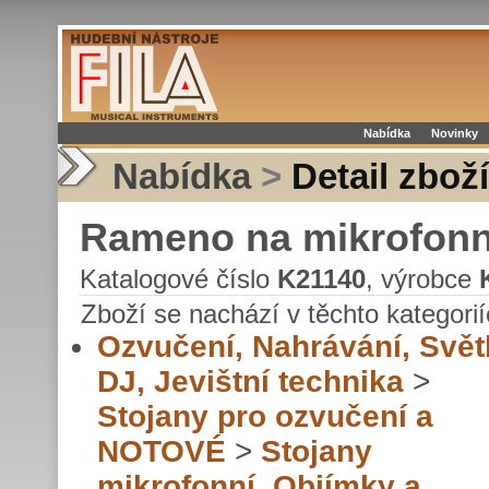
Nabídka
Novinky
Nabídka
>
Detail zboží
Rameno na mikrofonní
Katalogové číslo
K21140
, výrobce
Zboží se nachází v těchto kategorií
Ozvučení, Nahrávání, Svět
DJ, Jevištní technika
>
Stojany pro ozvučení a
NOTOVÉ
>
Stojany
mikrofonní, Objímky a