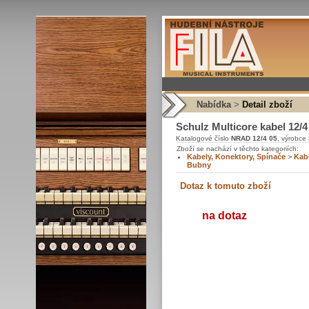
Nabídka
>
Detail zboží
Schulz Multicore kabel 12/4
Katalogové číslo
NRAD 12/4 05
, výrobce
Zboží se nachází v těchto kategoriích:
Kabely, Konektory, Spínače
>
Kabe
Bubny
na dotaz