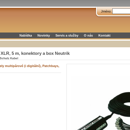
Jméno:
Nabídka
Novinky
Servis a služby
O nás
Kontakt
 XLR, 5 m, konektory a box Neutrik
Schulz Kabel
ly multipárové (i digitální), Patchbays,