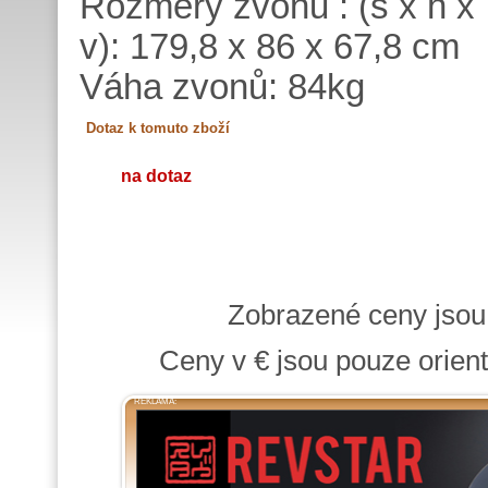
Rozměry zvonů : (š x h x
v): 179,8 x 86 x 67,8 cm
Váha zvonů: 84kg
na dotaz
Zobrazené ceny jso
Ceny v € jsou pouze orient
REKLAMA: