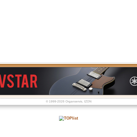
© 1999-2026
Organservis
,
IZON