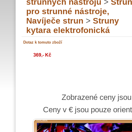
strunných nástrojů
>
Stru
pro strunné nástroje,
Navíječe strun
>
Struny
kytara elektrofonická
369,- Kč
Zobrazené ceny jso
Ceny v € jsou pouze orient
REKLAMA: