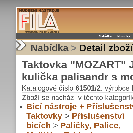
Nabídka
Novinky
Nabídka
>
Detail zboží
Taktovka "MOZART" Ju
kulička palisandr s 
Katalogové číslo
61501/2
, výrobce
Zboží se nachází v těchto kategorií
Bicí nástroje + Příslušenst
Taktovky
>
Příslušenství
bicích
>
Paličky, Palice,